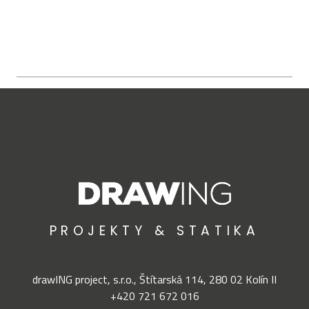
PROJEKTY & STATIKA
drawING project, s.r.o., Štítarská 114, 280
02
Kolín
II
+420 721 672 016