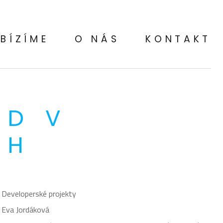
BÍZÍME
O NÁS
KONTAKT
RD V
CH
Developerské projekty
Eva Jordáková