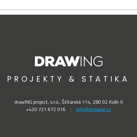
PROJEKTY & STATIKA
drawING project, s.r.o., Štítarská 114, 280
02
Kolín
II
+420 721 672 016
|
info@drawing.cz