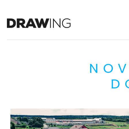
NOV
D